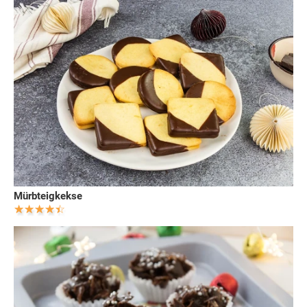
Mürbteigkekse