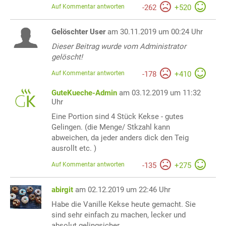
Auf Kommentar antworten
-
262
+
520
Gelöschter User
am 30.11.2019 um 00:24 Uhr
Dieser Beitrag wurde vom Administrator
gelöscht!
Auf Kommentar antworten
-
178
+
410
GuteKueche-Admin
am 03.12.2019 um 11:32
Uhr
Eine Portion sind 4 Stück Kekse - gutes
Gelingen. (die Menge/ Stkzahl kann
abweichen, da jeder anders dick den Teig
ausrollt etc. )
Auf Kommentar antworten
-
135
+
275
abirgit
am 02.12.2019 um 22:46 Uhr
Habe die Vanille Kekse heute gemacht. Sie
sind sehr einfach zu machen, lecker und
absolut gelingsicher