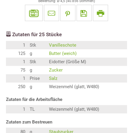
Bewertung: Ø
4,5
(
40.856
Stimmen)
Zutaten für
25
Stücke
1
Stk
Vanilleschote
125
g
Butter (weich)
1
Stk
Eidotter (Größe M)
75
g
Zucker
1
Prise
Salz
250
g
Weizenmehl (glatt, W480)
Zutaten für die Arbeitsfläche
1
TL
Weizenmehl (glatt, W480)
Zutaten zum Bestreuen
80
g
Staubzucker