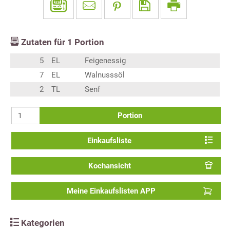
Zutaten für
1
Portion
5
EL
Feigenessig
7
EL
Walnusssöl
2
TL
Senf
Portion
Einkaufsliste
Kochansicht
Meine Einkaufslisten APP
Kategorien