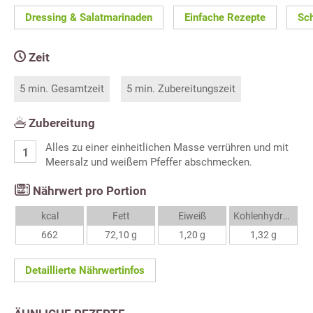
Dressing & Salatmarinaden
Einfache Rezepte
Sch
Zeit
5 min. Gesamtzeit
5 min. Zubereitungszeit
Zubereitung
Alles zu einer einheitlichen Masse verrühren und mit
Meersalz und weißem Pfeffer abschmecken.
Nährwert pro Portion
kcal
Fett
Eiweiß
Kohlenhydrate
662
72,10 g
1,20 g
1,32 g
Detaillierte Nährwertinfos