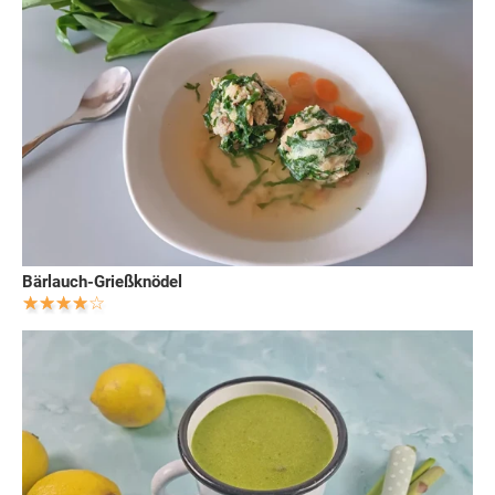
Bärlauch-Grießknödel