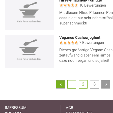
Hirse-Pflaumen-Porridge
10 Bewertungen
Mit diesem Hirse-Pflaumen-Porr
dass nicht nur sehr nährstoffhal
super schmeckt!
Veganes Cashewjoghurt
7 Bewertungen
Dieses großartige Vegane Cashe
zeitaufwändig aber sehr simpel
dazu noch vegan und sojafrei!
1
2
3
IMPRESSUM
AGB