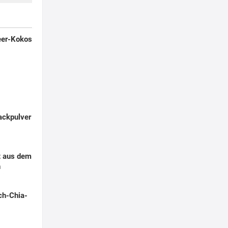
eer-Kokos
ackpulver
t aus dem
n
ch-Chia-