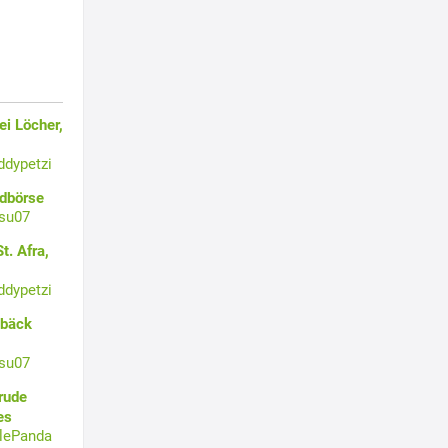
i Löcher,
ddypetzi
ldbörse
su07
t. Afra,
ddypetzi
ebäck
su07
rude
es
tlePanda