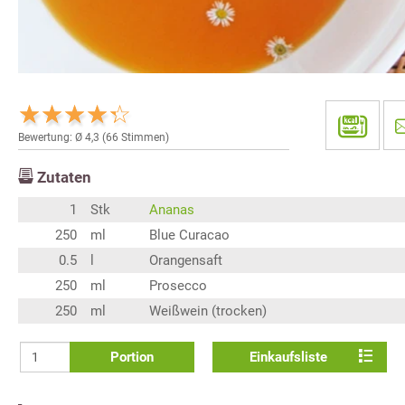
Bewertung: Ø
4,3
(
66
Stimmen)
Zutaten
1
Stk
Ananas
250
ml
Blue Curacao
0.5
l
Orangensaft
250
ml
Prosecco
250
ml
Weißwein (trocken)
Portion
Einkaufsliste