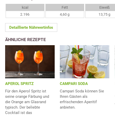
kcal
Fett
Eiweiß
2.196
4,60 g
13,75 g
Detaillierte Nährwertinfos
ÄHNLICHE REZEPTE
APEROL SPRITZ
CAMPARI SODA
Für den Aperol Spritz ist
Campari Soda können Sie
seine orange Färbung und
Ihren Gästen als
die Orange am Glasrand
erfrischenden Aperitif
typisch. Der beliebte
anbieten.
Cocktail ist das