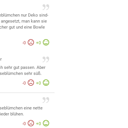
seblümchen nur Deko sind-
 angesetzt, man kann sie
cher gut und eine Bowle
-
0
+
0
r
h sehr gut passen. Aber
nseblümchen sehr süß.
-
0
+
0
nseblümchen eine nette
ieder blühen.
-
0
+
0