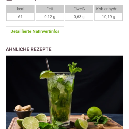
kcal
Fett
Eiweiß
Kohlenhydrate
61
0,12 g
0,63 g
10,19 g
Detaillierte Nährwertinfos
ÄHNLICHE REZEPTE