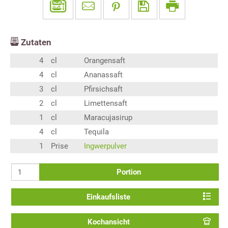
Zutaten
4
cl
Orangensaft
4
cl
Ananassaft
3
cl
Pfirsichsaft
2
cl
Limettensaft
1
cl
Maracujasirup
4
cl
Tequila
1
Prise
Ingwerpulver
Portion
Einkaufsliste
Kochansicht