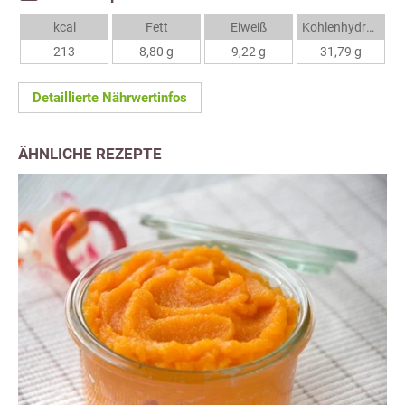
kcal
Fett
Eiweiß
Kohlenhydrate
213
8,80 g
9,22 g
31,79 g
Detaillierte Nährwertinfos
ÄHNLICHE REZEPTE