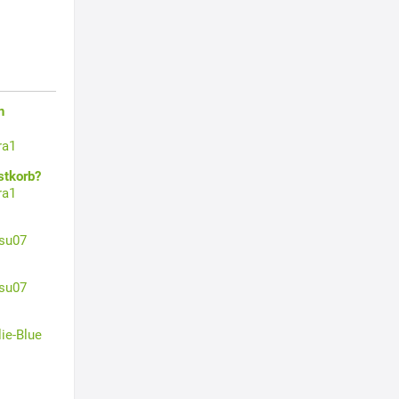
n
ra1
stkorb?
ra1
su07
su07
lie-Blue