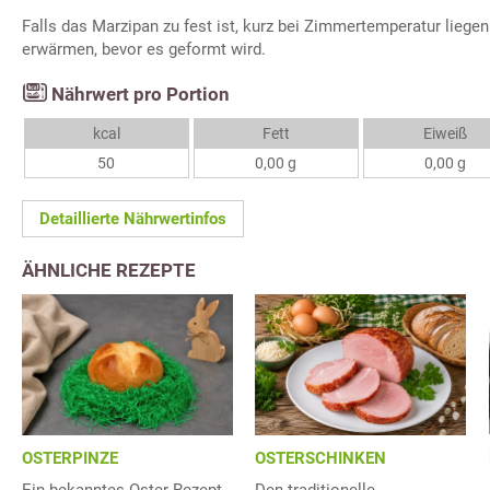
Falls das Marzipan zu fest ist, kurz bei Zimmertemperatur liege
erwärmen, bevor es geformt wird.
Nährwert pro Portion
kcal
Fett
Eiweiß
50
0,00 g
0,00 g
Detaillierte Nährwertinfos
ÄHNLICHE REZEPTE
OSTERPINZE
OSTERSCHINKEN
Ein bekanntes Oster Rezept
Den traditionelle