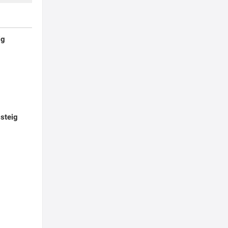
ig
steig