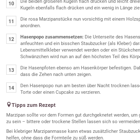
Die beiden größeren Kugeln flach drücken und leicht dreie
Kugeln ebenfalls flach drücken und ein wenig in Länge zie
Die rosa Marzipanstücke nun vorsichtig mit einem Holzsp
anordnen.
Hasenpopo zusammensetzen:
Die Unterseite des Hasen
anfeuchten und ein bisschen Staubzucker (als Kleber) dar
Lebensmittelkleber verwendet werden oder ein Stückche
Schwänzchen wird nun an auf den höchsten Teil des Körper
Die Hasenpfoten ebenso am Hasenkörper befestigen. Dabe
dass die Zehen nach unten zeigen.
Den Hasenpopo nun am besten über Nacht trocknen lassen,
Torte oder einen Cupcake zu verzieren.
Tipps zum Rezept
Marzipan sollte vor dem Formen gut durchgeknetet werden, um 
zu sein – bittere oder trockene Stellen lassen sich so vermeiden
Bei klebriger Marzipanmasse kann etwas zusätzlicher Staubzucke
helfen, ohne dass die Formteile zu süß werden.