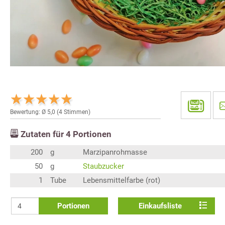
Bewertung: Ø
5,0
(
4
Stimmen)
Zutaten für
4
Portionen
200
g
Marzipanrohmasse
50
g
Staubzucker
1
Tube
Lebensmittelfarbe (rot)
Portionen
Einkaufsliste