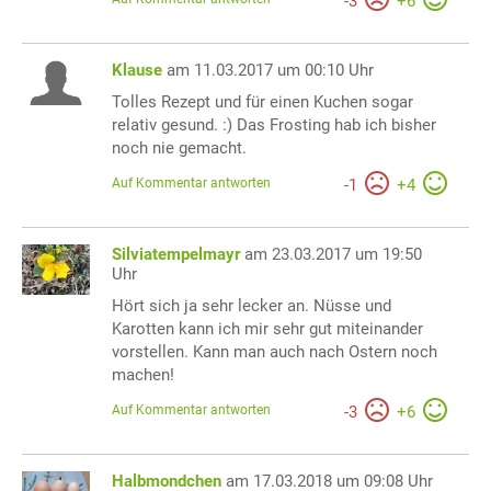
-
3
+
6
Klause
am 11.03.2017 um 00:10 Uhr
Tolles Rezept und für einen Kuchen sogar
relativ gesund. :) Das Frosting hab ich bisher
noch nie gemacht.
Auf Kommentar antworten
-
1
+
4
Silviatempelmayr
am 23.03.2017 um 19:50
Uhr
Hört sich ja sehr lecker an. Nüsse und
Karotten kann ich mir sehr gut miteinander
vorstellen. Kann man auch nach Ostern noch
machen!
Auf Kommentar antworten
-
3
+
6
Halbmondchen
am 17.03.2018 um 09:08 Uhr