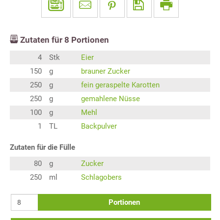
Zutaten für
8
Portionen
4
Stk
Eier
150
g
brauner Zucker
250
g
fein geraspelte Karotten
250
g
gemahlene Nüsse
100
g
Mehl
1
TL
Backpulver
Zutaten für die Fülle
80
g
Zucker
250
ml
Schlagobers
Portionen