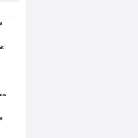
it
it
mus
ot