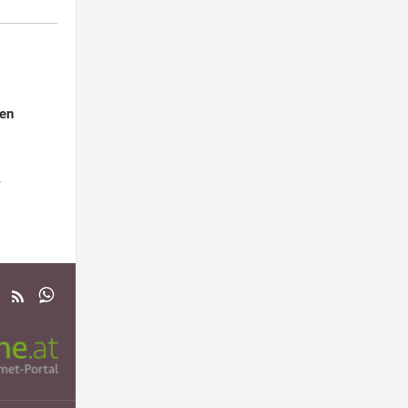
ien
r