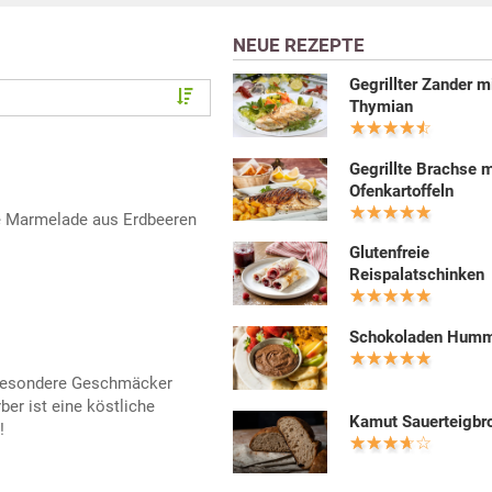
NEUE REZEPTE
Gegrillter Zander m
Thymian
Gegrillte Brachse m
Ofenkartoffeln
ne Marmelade aus Erdbeeren
Glutenfreie
Reispalatschinken
Schokoladen Hum
 besondere Geschmäcker
er ist eine köstliche
Kamut Sauerteigbr
!