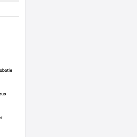
obotie
ous
er