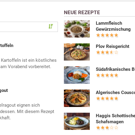
NEUE REZEPTE
Lammfleisch
Gewürzmischung
toffeln
Plov Reisgericht
artoffeln ist ein köstliches
 am Vorabend vorbereitet.
Südafrikanisches B
gout
Algerisches Cousc
lragout eignen sich
endessen. Mit diesem Rezept
Haggis Schottisch
khaft.
Schafsmagen