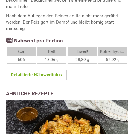
bekommen. Dadurch entwickeln sie eine leichte Süße und
mehr Tiefe.
Nach dem Auflegen des Reises sollte nicht mehr gerührt
werden. Der Reis gart im Dampf und bleibt körnig statt
matschig.
Nährwert pro Portion
kcal
Fett
Eiweiß
Kohlenhydrate
606
13,06 g
28,89 g
52,92 g
Detaillierte Nährwertinfos
ÄHNLICHE REZEPTE