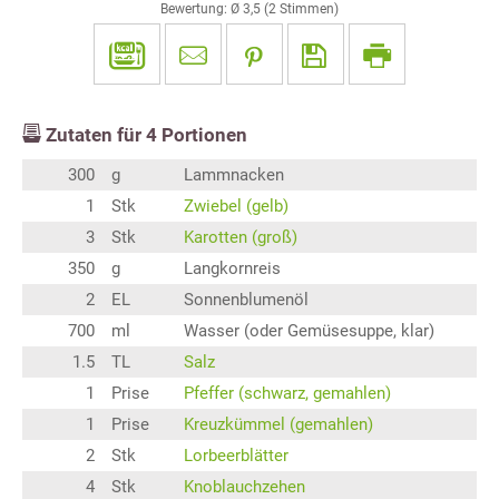
Bewertung: Ø
3,5
(
2
Stimmen)
Zutaten für
4
Portionen
300
g
Lammnacken
1
Stk
Zwiebel (gelb)
3
Stk
Karotten (groß)
350
g
Langkornreis
2
EL
Sonnenblumenöl
700
ml
Wasser (oder Gemüsesuppe, klar)
1.5
TL
Salz
1
Prise
Pfeffer (schwarz, gemahlen)
1
Prise
Kreuzkümmel (gemahlen)
2
Stk
Lorbeerblätter
4
Stk
Knoblauchzehen