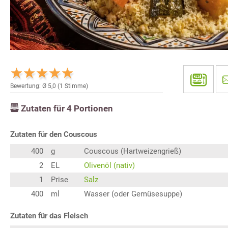
Bewertung: Ø
5,0
(
1
Stimme)
Zutaten für
4
Portionen
Zutaten für den Couscous
400
g
Couscous (Hartweizengrieß)
2
EL
Olivenöl (nativ)
1
Prise
Salz
400
ml
Wasser (oder Gemüsesuppe)
Zutaten für das Fleisch