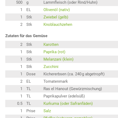
500
g
Lammfleisch (oder Rind/Huhn)
1
EL
Olivenöl (nativ)
1
Stk
Zwiebel (gelb)
2
Stk
Knoblauchzehen
Zutaten für das Gemüse
2
Stk
Karotten
1
Stk
Paprika (rot)
1
Stk
Melanzani (klein)
1
Stk
Zucchini
1
Dose
Kichererbsen (ca. 240 g abgetropft)
2
EL
Tomatenmark
1
TL
Ras el Hanout (Gewürzmischung)
1
TL
Paprikapulver (edelsüß)
0.5
TL
Kurkuma (oder Safranfäden)
1
Prise
Salz