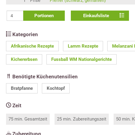
1
Prise
Pfeffer (schwarz, gemahlen)
Portionen
Einkaufsliste
Kategorien
Afrikanische Rezepte
Lamm Rezepte
Melanzani 
Kichererbsen
Fussball WM Nationalgerichte
Benötigte Küchenutensilien
Bratpfanne
Kochtopf
Zeit
75 min. Gesamtzeit
25 min. Zubereitungszeit
50 min. K
Zubereitung