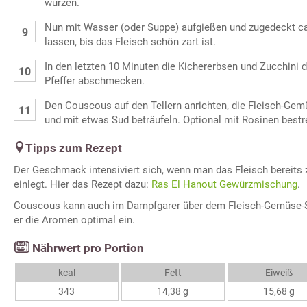
würzen.
Nun mit Wasser (oder Suppe) aufgießen und zugedeckt ca
lassen, bis das Fleisch schön zart ist.
In den letzten 10 Minuten die Kichererbsen und Zucchini 
Pfeffer abschmecken.
Den Couscous auf den Tellern anrichten, die Fleisch-Ge
und mit etwas Sud beträufeln. Optional mit Rosinen bestr
Tipps zum Rezept
Der Geschmack intensiviert sich, wenn man das Fleisch bereits 
einlegt. Hier das Rezept dazu:
Ras El Hanout Gewürzmischung
.
Couscous kann auch im Dampfgarer über dem Fleisch-Gemüse-Su
er die Aromen optimal ein.
Nährwert pro Portion
kcal
Fett
Eiweiß
343
14,38 g
15,68 g