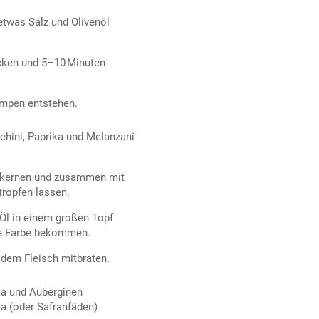
etwas Salz und Olivenöl
cken und 5–10 Minuten
umpen entstehen.
cchini, Paprika und Melanzani
entkernen und zusammen mit
tropfen lassen.
Öl in einem großen Topf
sie Farbe bekommen.
 dem Fleisch mitbraten.
ka und Auberginen
ma (oder Safranfäden)