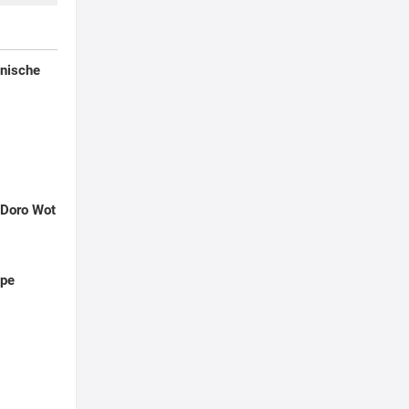
anische
 Doro Wot
ppe