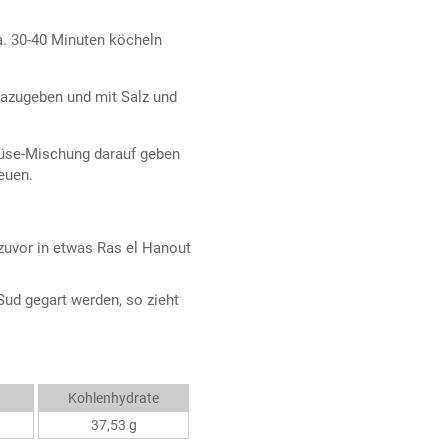
. 30-40 Minuten köcheln
dazugeben und mit Salz und
müse-Mischung darauf geben
euen.
zuvor in etwas Ras el Hanout
d gegart werden, so zieht
Kohlenhydrate
37,53 g