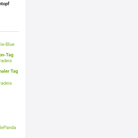
ntopf
lie-Blue
oon-Tag
radeis
naler Tag
radeis
tlePanda