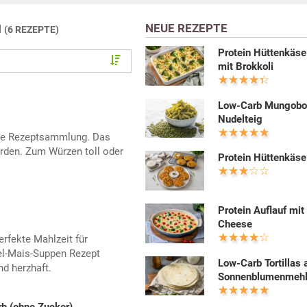
NEUE REZEPTE
N
(6 REZEPTE)
Protein Hüttenkäse
mit Brokkoli
Low-Carb Mungobo
Nudelteig
jede Rezeptsammlung. Das
erden. Zum Würzen toll oder
Protein Hüttenkäse
Protein Auflauf mit
Cheese
erfekte Mahlzeit für
el-Mais-Suppen Rezept
Low-Carb Tortillas 
d herzhaft.
Sonnenblumenmeh