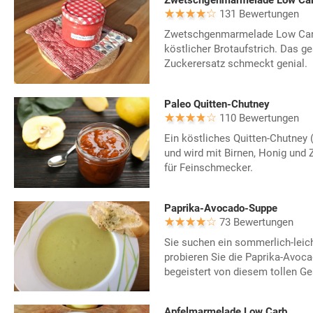
Zwetschgenmarmelade Low Carb
131 Bewertungen
Zwetschgenmarmelade Low Carb 
köstlicher Brotaufstrich. Das g
Zuckerersatz schmeckt genial.
Paleo Quitten-Chutney
110 Bewertungen
Ein köstliches Quitten-Chutney 
und wird mit Birnen, Honig und Z
für Feinschmecker.
Paprika-Avocado-Suppe
73 Bewertungen
Sie suchen ein sommerlich-leic
probieren Sie die Paprika-Avoc
begeistert von diesem tollen G
Apfelmarmelade Low Carb