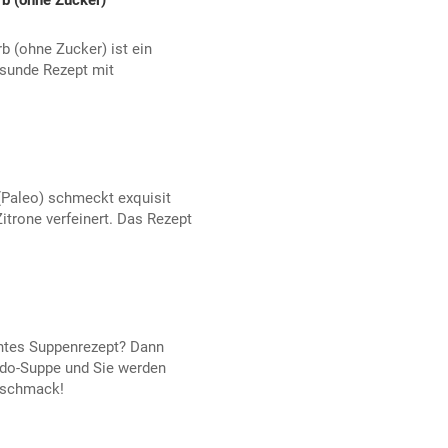
 (ohne Zucker)
(ohne Zucker) ist ein
esunde Rezept mit
(Paleo) schmeckt exquisit
itrone verfeinert. Das Rezept
htes Suppenrezept? Dann
ado-Suppe und Sie werden
eschmack!