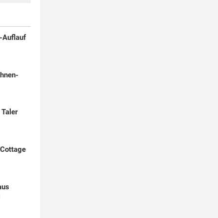
-Auflauf
hnen-
 Taler
 Cottage
aus
l