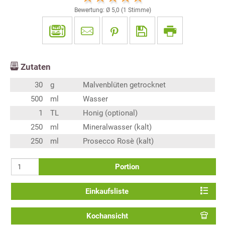
Bewertung: Ø
5,0
(
1
Stimme)
Zutaten
30
g
Malvenblüten getrocknet
500
ml
Wasser
1
TL
Honig (optional)
250
ml
Mineralwasser (kalt)
250
ml
Prosecco Rosè (kalt)
Portion
Einkaufsliste
Kochansicht