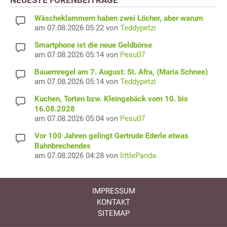
Wäscheklammern haben zwei Löcher, aber warum
am 07.08.2026 05:22 von
Teddypetzi
Smartphone ist die neue Geldbörse
am 07.08.2026 05:14 von
Pesu07
Bauernregel am 7. August: St. Afra, (Maria Schnee)
am 07.08.2026 05:14 von
Teddypetzi
Kuchen, Torten bzw. Kleingebäck vom 10. bis
16.08.2028
am 07.08.2026 05:04 von
Pesu07
Vor 100 Jahren gelingt Gertrude Ederle etwas
Bahnbrechendes
am 07.08.2026 04:28 von
littlePanda
IMPRESSUM
KONTAKT
SITEMAP