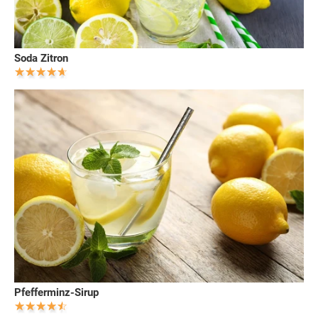
Soda Zitron
Pfefferminz-Sirup