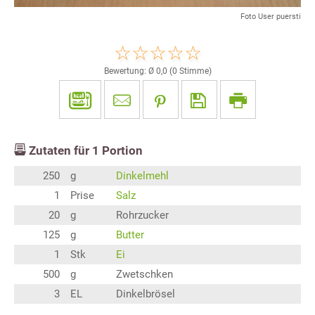
Foto User puersti
Bewertung: Ø
0,0
(
0
Stimme)
Zutaten für
1
Portion
250
g
Dinkelmehl
1
Prise
Salz
20
g
Rohrzucker
125
g
Butter
1
Stk
Ei
500
g
Zwetschken
3
EL
Dinkelbrösel