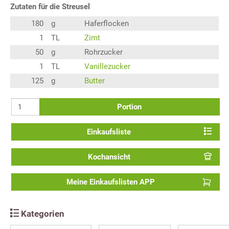
Zutaten für die Streusel
180
g
Haferflocken
1
TL
Zimt
50
g
Rohrzucker
1
TL
Vanillezucker
125
g
Butter
Portion
Einkaufsliste
Kochansicht
Meine Einkaufslisten APP
Kategorien