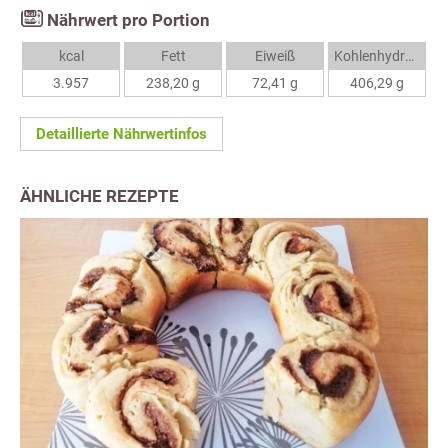
Nährwert pro Portion
kcal
Fett
Eiweiß
Kohlenhydrate
3.957
238,20 g
72,41 g
406,29 g
Detaillierte Nährwertinfos
ÄHNLICHE REZEPTE