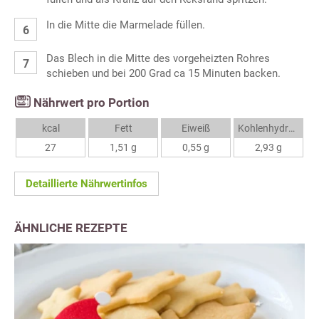
In die Mitte die Marmelade füllen.
Das Blech in die Mitte des vorgeheizten Rohres
schieben und bei 200 Grad ca 15 Minuten backen.
Nährwert pro Portion
kcal
Fett
Eiweiß
Kohlenhydrate
27
1,51 g
0,55 g
2,93 g
Detaillierte Nährwertinfos
ÄHNLICHE REZEPTE