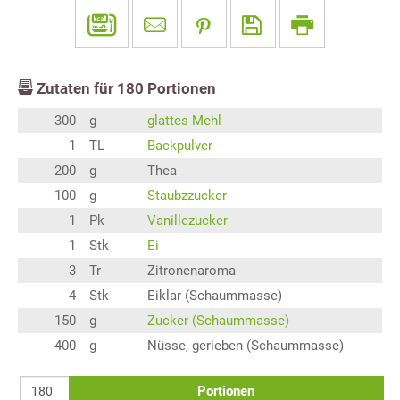
Zutaten für
180
Portionen
300
g
glattes Mehl
1
TL
Backpulver
200
g
Thea
100
g
Staubzzucker
1
Pk
Vanillezucker
1
Stk
Ei
3
Tr
Zitronenaroma
4
Stk
Eiklar (Schaummasse)
150
g
Zucker (Schaummasse)
400
g
Nüsse, gerieben (Schaummasse)
Portionen