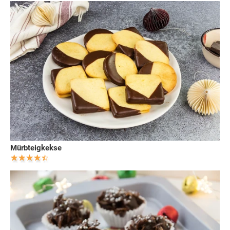
Mürbteigkekse