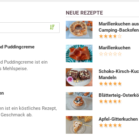
NEUE REZEPTE
Marillenkuchen au
Camping-Backofen
und Puddingcreme
Marillenkuchen
d Puddingcreme ist ein
es Mehlspeise.
Schoko-Kirsch-Kuc
Mandeln
en
Blätterteig-Osterk
 ist ein köstliches Rezept,
n Geschmack ab.
Apfel-Gitterkuchen