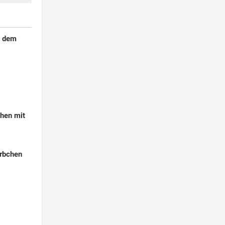
s dem
hen mit
örbchen