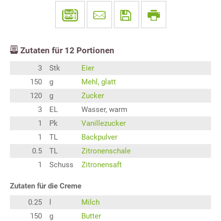
Zutaten für
12
Portionen
3
Stk
Eier
150
g
Mehl, glatt
120
g
Zucker
3
EL
Wasser, warm
1
Pk
Vanillezucker
1
TL
Backpulver
0.5
TL
Zitronenschale
1
Schuss
Zitronensaft
Zutaten für die Creme
0.25
l
Milch
150
g
Butter