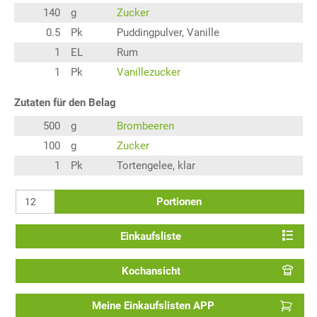
140
g
Zucker
0.5
Pk
Puddingpulver, Vanille
1
EL
Rum
1
Pk
Vanillezucker
Zutaten für den Belag
500
g
Brombeeren
100
g
Zucker
1
Pk
Tortengelee, klar
Portionen
Einkaufsliste
Kochansicht
Meine Einkaufslisten APP