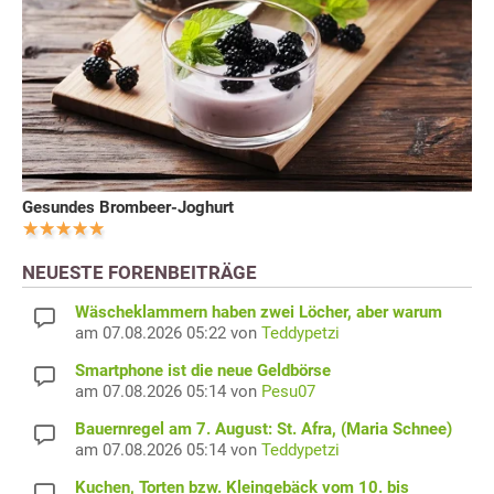
Gesundes Brombeer-Joghurt
NEUESTE FORENBEITRÄGE
Wäscheklammern haben zwei Löcher, aber warum
am 07.08.2026 05:22 von
Teddypetzi
Smartphone ist die neue Geldbörse
am 07.08.2026 05:14 von
Pesu07
Bauernregel am 7. August: St. Afra, (Maria Schnee)
am 07.08.2026 05:14 von
Teddypetzi
Kuchen, Torten bzw. Kleingebäck vom 10. bis