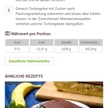
und die Creme darauf verteilen.
Danach Tortengelee mit Zucker nach
Packungsanleitung zubereiten und etwas über kühlen
lassen. In der Zwischenzeit Mandarinenspalten
verteilen und mit Tortengeleee übergießen.
Nährwert pro Portion
kcal
Fett
Eiweiß
Kohlenhydrate
313
12,51 g
4,08 g
45,24 g
Detaillierte Nährwertinfos
ÄHNLICHE REZEPTE