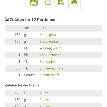
Zutaten für
12
Portionen
3
Stk
Eier
150
g
Mehl, glatt
120
g
Staubzucker
3
EL
Wasser, warm
1
Pk
Vanillezucker
1
TL
Backpulver
0.5
TL
Zitronenschale
1
Schuss
Zitronensaft
Zutaten für die Creme
0.25
l
Milch
150
g
Butter
140
g
Zucker