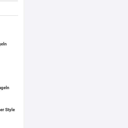
geln
ugeln
er Style