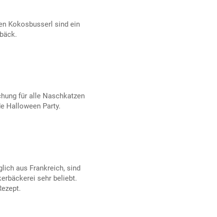
en Kokosbusserl sind ein
ebäck.
hung für alle Naschkatzen
de Halloween Party.
ich aus Frankreich, sind
erbäckerei sehr beliebt.
Rezept.