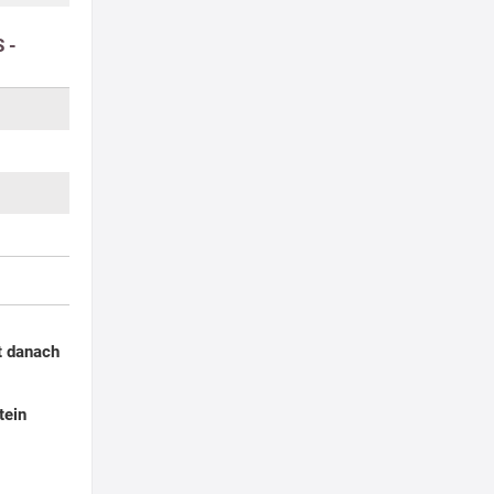
 -
t danach
tein