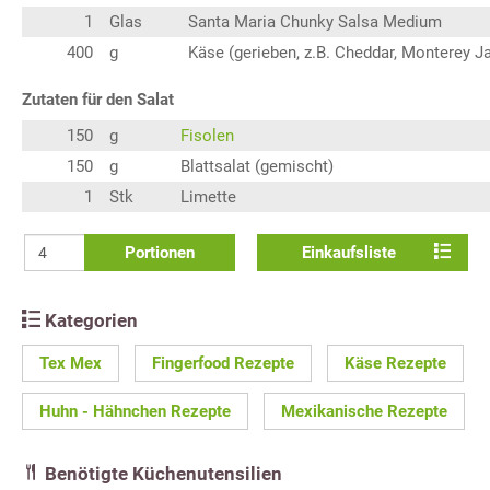
1
Glas
Santa Maria Chunky Salsa Medium
400
g
Käse (gerieben, z.B. Cheddar, Monterey 
Zutaten für den Salat
150
g
Fisolen
150
g
Blattsalat (gemischt)
1
Stk
Limette
Portionen
Einkaufsliste
Kategorien
Tex Mex
Fingerfood Rezepte
Käse Rezepte
Huhn - Hähnchen Rezepte
Mexikanische Rezepte
Benötigte Küchenutensilien