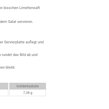
in bisschen Limettensaft
dem Salat servieren.
r Servierplatte auflegt und
n rundet das Bild ab und
en bleibt.
Kohlenhydrate
7,38 g