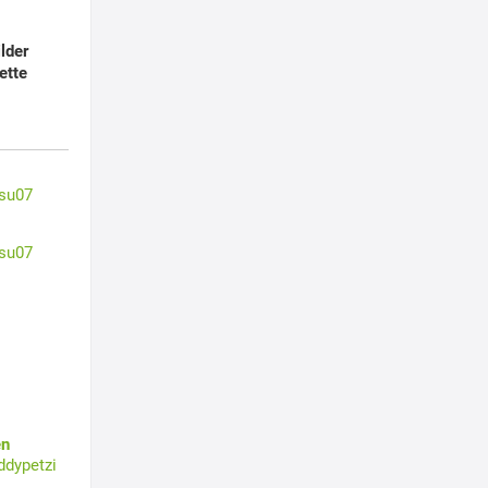
lder
ette
su07
su07
en
ddypetzi