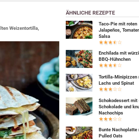
ÄHNLICHE REZEPTE
Taco-Pie mit roten
ten Weizentortilla,
Jalapeños, Tomate
Salsa
Enchilada mit wür
BBQ-Hühnchen
Tortilla-Minipizzen
Lachs und Spinat
Schokodessert mit 
Schokolade und kn
Nachochips
Bunte Nachoplatte 
Pulled Oats