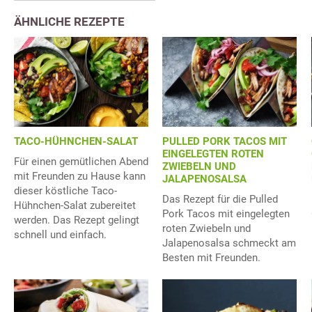
ÄHNLICHE REZEPTE
TACO-HÜHNCHEN-SALAT
PULLED PORK TACOS MIT
EINGELEGTEN ROTEN
Für einen gemütlichen Abend
ZWIEBELN UND
mit Freunden zu Hause kann
JALAPENOSALSA
dieser köstliche Taco-
Das Rezept für die Pulled
Hühnchen-Salat zubereitet
Pork Tacos mit eingelegten
werden. Das Rezept gelingt
roten Zwiebeln und
schnell und einfach.
Jalapenosalsa schmeckt am
Besten mit Freunden.