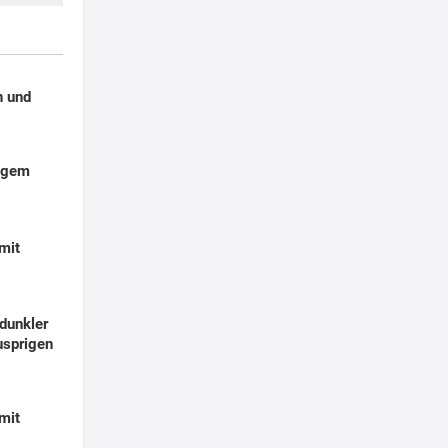
n und
zigem
 mit
dunkler
usprigen
mit