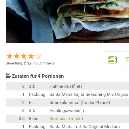
Bewertung: Ø
3,9
(
15
Stimmen)
Zutaten für
4
Portionen
2
Stk
Hühnerbrustfilets
1
Packung
Santa Maria Fajita Seasoning Mix Origina
2
EL
Sonneblumenöl (für die Pfanne)
3
Stk
Frühlingszwiebeln
0.5
Bund
Koriander (frisch)
1
Packung
Santa Maria Tortilla Original Medium