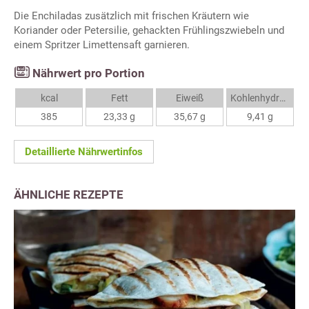
Die Enchiladas zusätzlich mit frischen Kräutern wie
Koriander oder Petersilie, gehackten Frühlingszwiebeln und
einem Spritzer Limettensaft garnieren.
Nährwert pro Portion
kcal
Fett
Eiweiß
Kohlenhydrate
385
23,33 g
35,67 g
9,41 g
Detaillierte Nährwertinfos
ÄHNLICHE REZEPTE