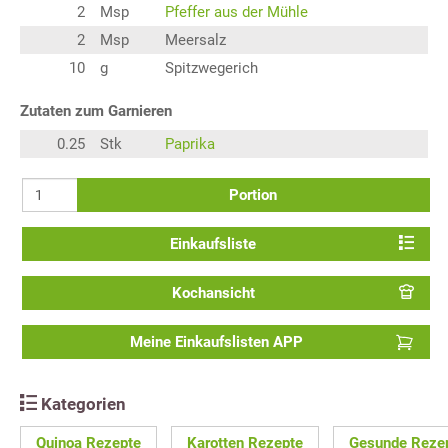
2
Msp
Pfeffer aus der Mühle
2
Msp
Meersalz
10
g
Spitzwegerich
Zutaten zum Garnieren
0.25
Stk
Paprika
Portion
Einkaufsliste
Kochansicht
Meine Einkaufslisten APP
Kategorien
Quinoa Rezepte
Karotten Rezepte
Gesunde Reze