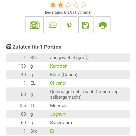
Bewertung: Ø
2,0
(
1
Stimme)
Zutaten für
1
Portion
1
Stk
Jungzwiebel (groß)
150
g
Karotten
40
g
Käse (Gouda)
1
EL
Olivenöl
Quinoa gekocht (nach Grundrezept
100
g
selbstgemacht)
0.5
TL
Meersalz
80
g
Joghurt
60
g
Sauerrahm
1
Stk
Ei