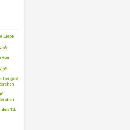
e Liebe
wi59
a von
wi59
 frei gibt
terchen
n"
terchen
 den 13.