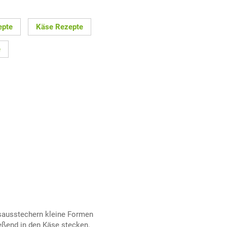
epte
Käse Rezepte
e
ksausstechern kleine Formen
eßend in den Käse stecken.