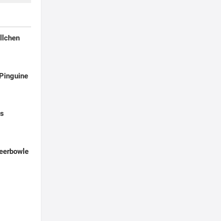
llchen
Pinguine
ps
eerbowle