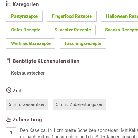
Kategorien
Partyrezepte
Fingerfood Rezepte
Halloween Rez
Oster Rezepte
Silvester Rezepte
Snacks Rezept
Weihnachtsrezepte
Faschingsrezepte
Benötigte Küchenutensilien
Keksausstecher
Zeit
5 min. Gesamtzeit
5 min. Zubereitungszeit
Zubereitung
Den Käse ca. in 1 cm breite Scheiben schneiden. Mit Ke
(je nach Anlass) ausstechen und die Salzstangen anschli