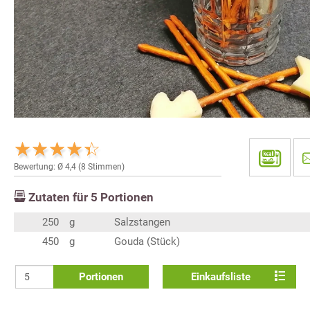
Bewertung: Ø
4,4
(
8
Stimmen)
Zutaten für
5
Portionen
250
g
Salzstangen
450
g
Gouda (Stück)
Portionen
Einkaufsliste