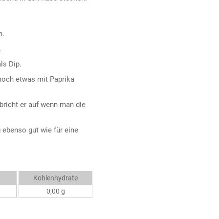
n.
.
ls Dip.
noch etwas mit Paprika
 bricht er auf wenn man die
 ebenso gut wie für eine
Kohlenhydrate
0,00 g