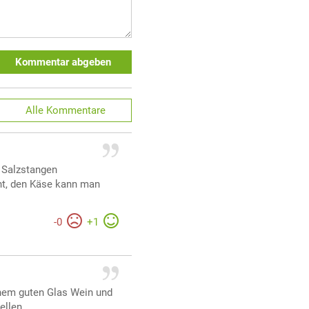
Kommentar abgeben
Alle
Kommentare
f Salzstangen
nnt, den Käse kann man
-
0
+
1
inem guten Glas Wein und
ellen.