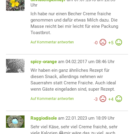
Uhr
Ich habe nur einen Becher Creme fraiche
genommen und dafür etwas Milch dazu. Die
Masse reicht bei mir leicht für eine Packung
Toastbrot.
Auf Kommentar antworten
-
0
+
5
spicy-orange
am 04.02.2017 um 08:46 Uhr
Wir haben ein ganz ähnliches Rezept für
diesen Snack, allerdings nehmen wir
Sauerrahm statt Creme Fraiche. Auch ideal
wenn Gäste eingeladen sind, super Rezept.
Auf Kommentar antworten
-
3
+
4
Raggiodisole
am 22.01.2023 um 18:09 Uhr
Sehr viel Käse, sehr viel Creme fraichè, sehr
viele Kalorien 😂mir wäre das zu viel, auch