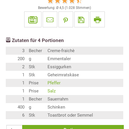
Bewertung: Ø
4,5
(
1.028
Stimmen)
Zutaten für
4
Portionen
3
Becher
Creme-fraichè
200
g
Emmentaler
2
Stk
Essiggurken
1
Stk
Geheimratskäse
1
Prise
Pfeffer
1
Prise
Salz
1
Becher
Sauerrahm
400
g
Schinken
6
Stk
Toastbrot oder Semmel