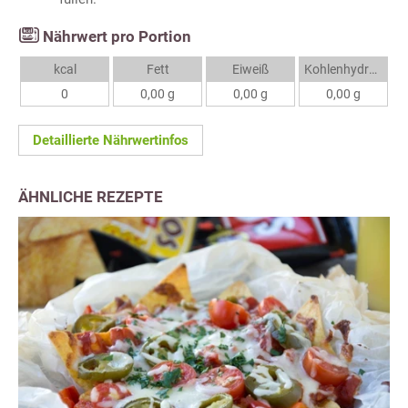
Nährwert pro Portion
kcal
Fett
Eiweiß
Kohlenhydrate
0
0,00 g
0,00 g
0,00 g
Detaillierte Nährwertinfos
ÄHNLICHE REZEPTE