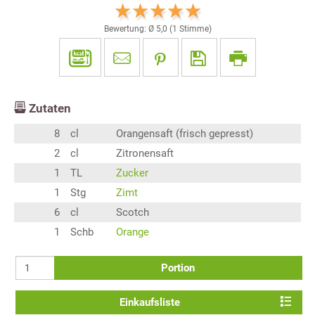
Bewertung: Ø
5,0
(
1
Stimme)
Zutaten
8
cl
Orangensaft (frisch gepresst)
2
cl
Zitronensaft
1
TL
Zucker
1
Stg
Zimt
6
cl
Scotch
1
Schb
Orange
Portion
Einkaufsliste