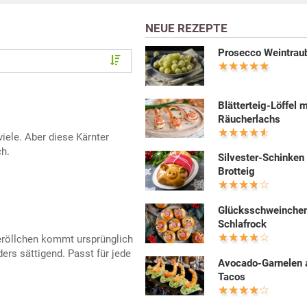
NEUE REZEPTE
Prosecco Weintrau
Blätterteig-Löffel m
Räucherlachs
iele. Aber diese Kärnter
ch.
Silvester-Schinken
Brotteig
Glücksschweinche
Schlafrock
eröllchen kommt ursprünglich
ers sättigend. Passt für jede
Avocado-Garnelen a
Tacos