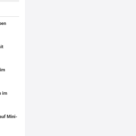
ben
it
 im
n im
uf Mini-