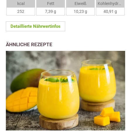
kcal
Fett
Eiweiß
Kohlenhydrate
252
7,39 g
10,23 g
40,91 g
Detaillierte Nährwertinfos
ÄHNLICHE REZEPTE