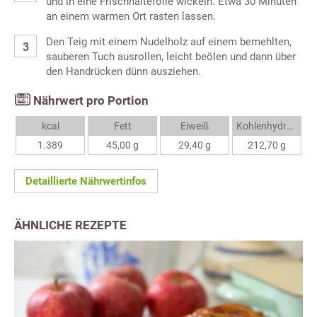
und in eine Frischhaltefolie wickeln. Etwa 30 Minuten
an einem warmen Ort rasten lassen.
Den Teig mit einem Nudelholz auf einem bemehlten,
sauberen Tuch ausrollen, leicht beölen und dann über
den Handrücken dünn ausziehen.
Nährwert pro Portion
kcal
Fett
Eiweiß
Kohlenhydrate
1.389
45,00 g
29,40 g
212,70 g
Detaillierte Nährwertinfos
ÄHNLICHE REZEPTE