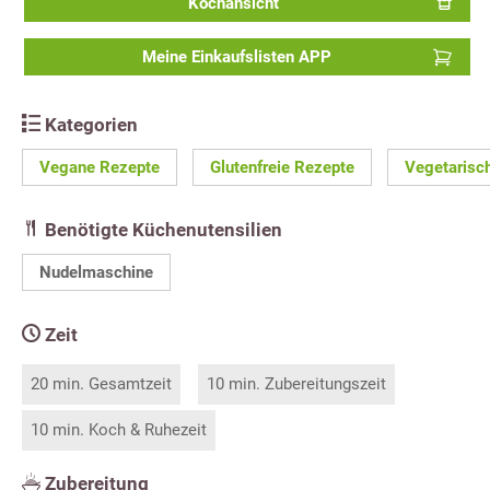
Kochansicht
Meine Einkaufslisten APP
Kategorien
Vegane Rezepte
Glutenfreie Rezepte
Vegetarisc
Benötigte Küchenutensilien
Nudelmaschine
Zeit
20 min. Gesamtzeit
10 min. Zubereitungszeit
10 min. Koch & Ruhezeit
Zubereitung