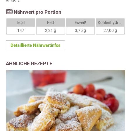
länger).
Nährwert pro Portion
kcal
Fett
Eiweiß
Kohlenhydrate
147
2,21 g
3,75 g
27,00 g
Detaillierte Nährwertinfos
ÄHNLICHE REZEPTE