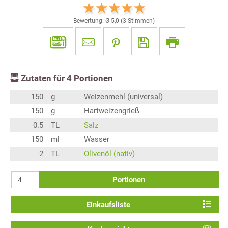
Bewertung: Ø
5,0
(
3
Stimmen)
Zutaten für
4
Portionen
150
g
Weizenmehl (universal)
150
g
Hartweizengrieß
0.5
TL
Salz
150
ml
Wasser
2
TL
Olivenöl (nativ)
Portionen
Einkaufsliste