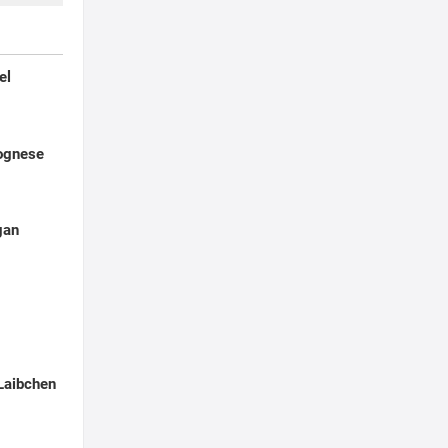
el
lognese
gan
Laibchen