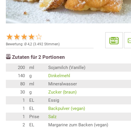
Bewertung: Ø
4,2
(
3.492
Stimmen)
Zutaten für
2
Portionen
200
ml
Sojamilch (Vanille)
140
g
Dinkelmehl
80
ml
Mineralwasser
30
g
Zucker (braun)
1
EL
Essig
1
EL
Backpulver (vegan)
1
Prise
Salz
2
EL
Margarine zum Backen (vegan)