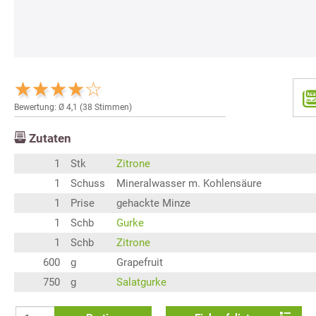
Bewertung: Ø
4,1
(
38
Stimmen)
Zutaten
1
Stk
Zitrone
1
Schuss
Mineralwasser m. Kohlensäure
1
Prise
gehackte Minze
1
Schb
Gurke
1
Schb
Zitrone
600
g
Grapefruit
750
g
Salatgurke