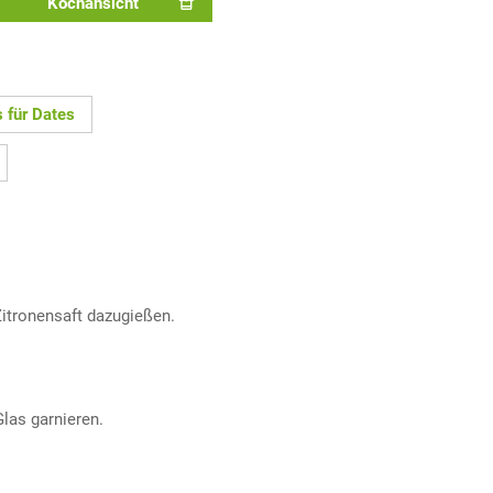
Kochansicht
s für Dates
Zitronensaft dazugießen.
las garnieren.