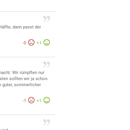
Hälfte, dann passt der
-
0
+
1
macht. Wir rümpften nur
ten sollten wir ja schon.
n guter, sommerlicher
-
1
+
1