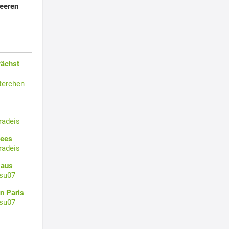
beeren
wächst
terchen
radeis
Sees
radeis
 aus
su07
n Paris
su07