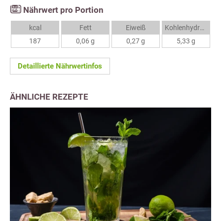
Nährwert pro Portion
kcal
Fett
Eiweiß
Kohlenhydrate
187
0,06 g
0,27 g
5,33 g
Detaillierte Nährwertinfos
ÄHNLICHE REZEPTE