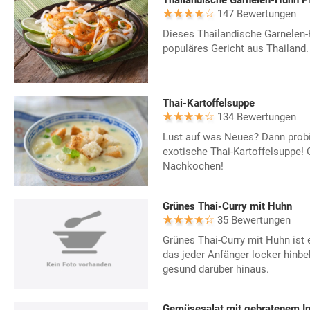
Thailandische Garnelen-Huhn P
147 Bewertungen
Dieses Thailandische Garnelen-
populäres Gericht aus Thailand.
Thai-Kartoffelsuppe
134 Bewertungen
Lust auf was Neues? Dann probi
exotische Thai-Kartoffelsuppe! 
Nachkochen!
Grünes Thai-Curry mit Huhn
35 Bewertungen
Grünes Thai-Curry mit Huhn ist 
das jeder Anfänger locker hinb
gesund darüber hinaus.
Gemüsesalat mit gebratenem I