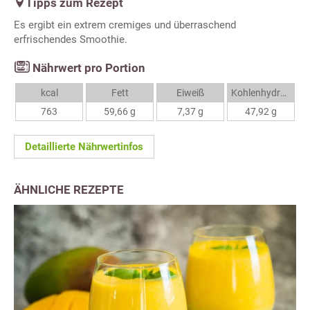
Tipps zum Rezept
Es ergibt ein extrem cremiges und überraschend
erfrischendes Smoothie.
Nährwert pro Portion
kcal
Fett
Eiweiß
Kohlenhydrate
763
59,66 g
7,37 g
47,92 g
Detaillierte Nährwertinfos
ÄHNLICHE REZEPTE