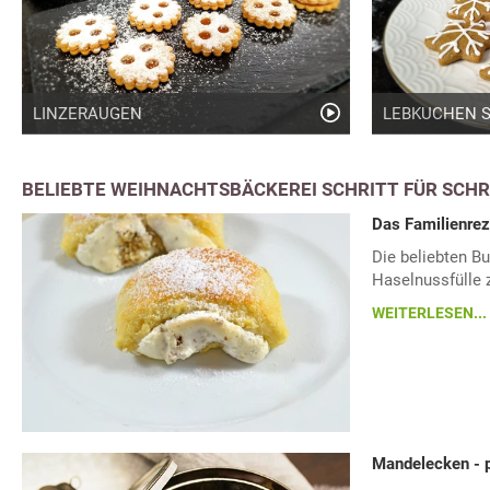
LINZERAUGEN
LEBKUCHEN 
BELIEBTE WEIHNACHTSBÄCKEREI SCHRITT FÜR SCHR
Das Familienrez
Die beliebten Bu
Haselnussfülle 
WEITERLESEN...
Mandelecken - p