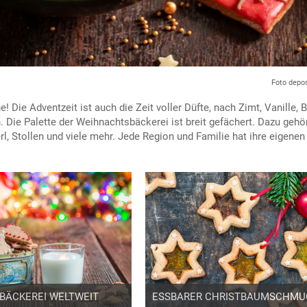
Foto depo
e! Die Adventzeit ist auch die Zeit voller Düfte, nach Zimt, Vanille, 
Die Palette der Weihnachtsbäckerei ist breit gefächert. Dazu gehö
l, Stollen und viele mehr. Jede Region und Familie hat ihre eigenen
BÄCKEREI WELTWEIT
ESSBARER CHRISTBAUMSCHMU