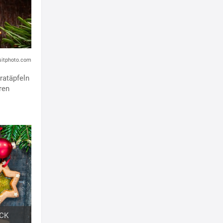
sitphoto.com
Bratäpfeln
ren
CK