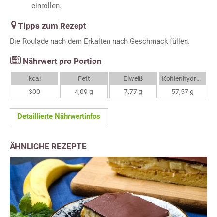
einrollen.
Tipps zum Rezept
Die Roulade nach dem Erkalten nach Geschmack füllen.
Nährwert pro Portion
kcal
Fett
Eiweiß
Kohlenhydrate
300
4,09 g
7,77 g
57,57 g
Detaillierte Nährwertinfos
ÄHNLICHE REZEPTE