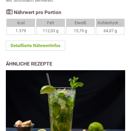
Mit Strohhalm servieren.
Nährwert pro Portion
kcal
Fett
Eiweiß
Kohlenhydrate
1.379
112,03 g
15,79 g
64,07 g
Detaillierte Nährwertinfos
ÄHNLICHE REZEPTE