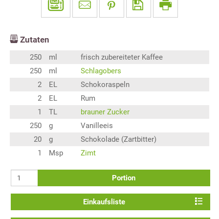
Zutaten
250
ml
frisch zubereiteter Kaffee
250
ml
Schlagobers
2
EL
Schokoraspeln
2
EL
Rum
1
TL
brauner Zucker
250
g
Vanilleeis
20
g
Schokolade (Zartbitter)
1
Msp
Zimt
Portion
Einkaufsliste