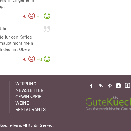
densmilch gemeint.
ept
-
0
+
1
 Uhr
ie für den Kaffee
rhaupt nicht mein
h das mit Obers.
-
0
+
0
WERBUNG
NEWSLETTER
GEWINNSPIEL
WEINE
RESTAURANTS
ueche-Team. All Rights Reserved.