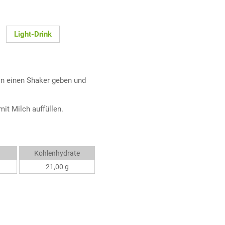
Light-Drink
in einen Shaker geben und
it Milch auffüllen.
Kohlenhydrate
21,00 g