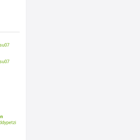
su07
su07
en
ddypetzi