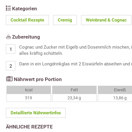
Kategorien
Cocktail Rezepte
Cremig
Weinbrand & Cognac
Zubereitung
Cognac und Zucker mit Eigelb und Dosenmilch mischen, 
alles kräftig schütteln.
Dann in ein Longdrinkglas mit 2 Eiswürfeln abseihen und m
Nährwert pro Portion
kcal
Fett
Eiweiß
519
23,34 g
13,86 g
Detaillierte Nährwertinfos
ÄHNLICHE REZEPTE