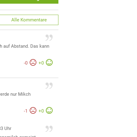
Alle
Kommentare
ch auf Abstand. Das kann
-
0
+
0
werde nur Mikch
-
1
+
0
33 Uhr