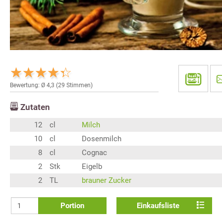
Bewertung: Ø
4,3
(
29
Stimmen)
Zutaten
12
cl
Milch
10
cl
Dosenmilch
8
cl
Cognac
2
Stk
Eigelb
2
TL
brauner Zucker
Portion
Einkaufsliste