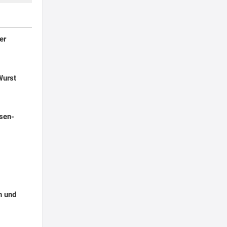
er
Wurst
sen-
n und