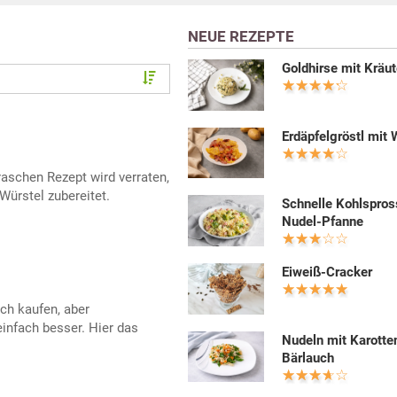
NEUE REZEPTE
Goldhirse mit Kräut
Erdäpfelgröstl mit 
aschen Rezept wird verraten,
ürstel zubereitet.
Schnelle Kohlspros
Nudel-Pfanne
Eiweiß-Cracker
ch kaufen, aber
nfach besser. Hier das
Nudeln mit Karotte
Bärlauch