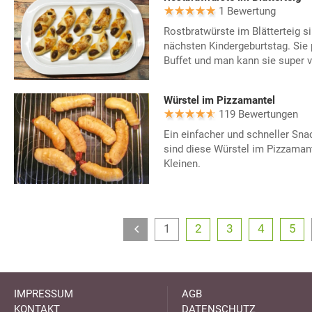
1 Bewertung
Rostbratwürste im Blätterteig si
nächsten Kindergeburtstag. Sie 
Buffet und man kann sie super v
Würstel im Pizzamantel
119 Bewertungen
Ein einfacher und schneller Sna
sind diese Würstel im Pizzamante
Kleinen.
1
2
3
4
5
IMPRESSUM
AGB
KONTAKT
DATENSCHUTZ