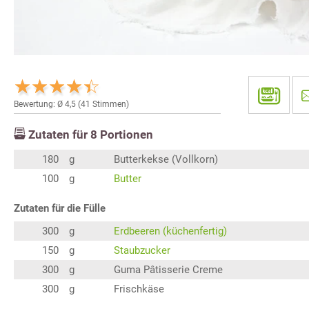
Bewertung: Ø
4,5
(
41
Stimmen)
Zutaten für
8
Portionen
180
g
Butterkekse (Vollkorn)
100
g
Butter
Zutaten für die Fülle
300
g
Erdbeeren (küchenfertig)
150
g
Staubzucker
300
g
Guma Pâtisserie Creme
300
g
Frischkäse