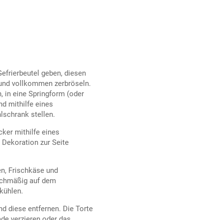
Gefrierbeutel geben, diesen
 und vollkommen zerbröseln.
 in eine Springform (oder
nd mithilfe eines
lschrank stellen.
ker mithilfe eines
e Dekoration zur Seite
n, Frischkäse und
eichmäßig auf dem
kühlen.
d diese entfernen. Die Torte
de verzieren oder das