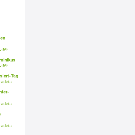
gen
wi59
ominikus
wi59
siert-Tag
radeis
nter-
radeis
n
radeis