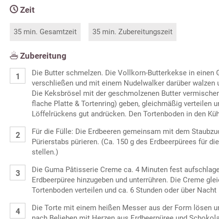
Zeit
35 min. Gesamtzeit
35 min. Zubereitungszeit
Zubereitung
Die Butter schmelzen. Die Vollkorn-Butterkekse in einen 
verschließen und mit einem Nudelwalker darüber walzen
Die Keksbrösel mit der geschmolzenen Butter vermischen,
flache Platte & Tortenring) geben, gleichmäßig verteilen u
Löffelrückens gut andrücken. Den Tortenboden in den Küh
Für die Fülle: Die Erdbeeren gemeinsam mit dem Staubzuc
Pürierstabs pürieren. (Ca. 150 g des Erdbeerpürees für di
stellen.)
Die Guma Pâtisserie Creme ca. 4 Minuten fest aufschlage
Erdbeerpüree hinzugeben und unterrühren. Die Creme gl
Tortenboden verteilen und ca. 6 Stunden oder über Nacht 
Die Torte mit einem heißen Messer aus der Form lösen un
nach Belieben mit Herzen aus Erdbeerpüree und Schokola