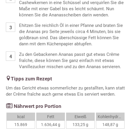
Cashewkernen in eine Schüssel und verquirlen Sie die
Maße mit einer Gabel bis es leicht schäumt. Nun
können Sie die Ananasscheiben darin wenden.
Ehitzen Sie reichlich Öl in einer Pfanne und braten Sie
die Ananas pro Seite jeweils circa 4 Minuten, bis sie
goldbraun sind. Das überschüssige Fett können Sie
dann mit dem Küchenpapier abtupfen.
Zu den Gebackenen Ananas passt gut etwas Crême
fraîche, diese können Sie ganz einfach mit etwas
Vanillezucker mischen und zu den Ananas servieren.
Tipps zum Rezept
Um das Gericht etwas sommerlicher zu gestallten, kann statt
der Crême fraîche auch gerne etwas Eis serviert werden.
Nährwert pro Portion
kcal
Fett
Eiweiß
Kohlenhydrate
15.869
1.636,44 g
133,25 g
148,87 g