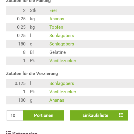
Zutaten für die Füllung
2
Stk
Eier
0.25
kg
Ananas
0.25
kg
Topfen
0.25
l
Schlagobers
180
g
Schlagobers
8
Bl
Gelatine
1
Pk
Vanillezucker
Zutaten für die Verzierung
0.125
l
Schlagobers
1
Pk
Vanillezucker
100
g
Ananas
Portionen
Einkaufsliste
Kategorien