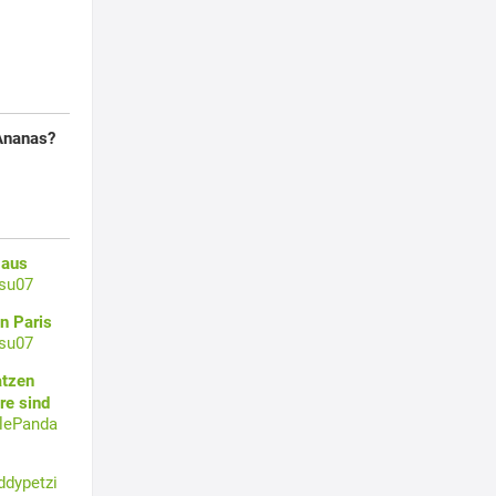
Ananas?
 aus
su07
n Paris
su07
atzen
re sind
tlePanda
ddypetzi