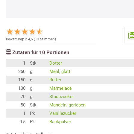
Bewertung: Ø
4,6
(
13
Stimmen)
Zutaten für
10
Portionen
1
Stk
Dotter
250
g
Mehl, glatt
150
g
Butter
100
g
Marmelade
70
g
Staubzucker
50
Stk
Mandeln, gerieben
1
Pk
Vanillezucker
0.5
Pk
Backpulver