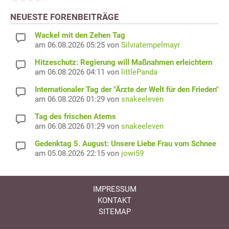
NEUESTE FORENBEITRÄGE
Wackel mit den Zehen Tag
am 06.08.2026 05:25 von
Silviatempelmayr
Hitzeschutz: Regierung will Maßnahmen erleichtern
am 06.08.2026 04:11 von
littlePanda
Internationaler Tag der "Ärzte der Welt für den Frieden"
am 06.08.2026 01:29 von
snakeeleven
Tag des frischen Atems
am 06.08.2026 01:29 von
snakeeleven
Gedenktag 5. August: Unsere Liebe Frau vom Schnee
am 05.08.2026 22:15 von
jowi59
IMPRESSUM
KONTAKT
SITEMAP