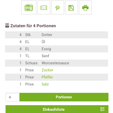
Zutaten für
4
Portionen
4
Stk
Dotter
4
EL
Öl
4
EL
Essig
1
TL
Senf
1
Schuss
Worcestersauce
1
Prise
Zucker
1
Prise
Pfeffer
1
Prise
Salz
Portionen
Einkaufsliste