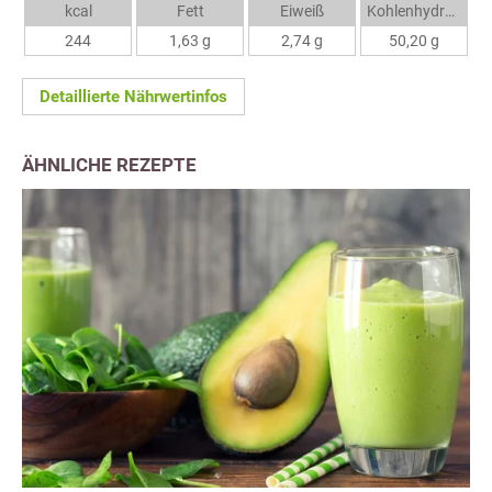
kcal
Fett
Eiweiß
Kohlenhydrate
244
1,63 g
2,74 g
50,20 g
Detaillierte Nährwertinfos
ÄHNLICHE REZEPTE